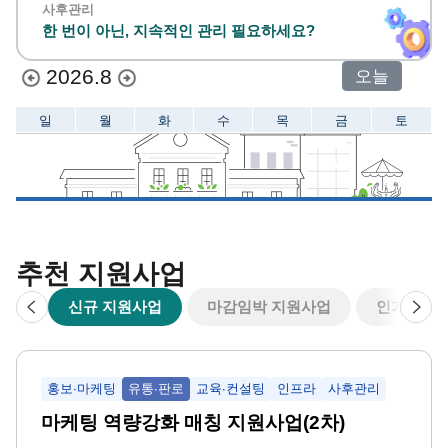
사후관리
한 번이 아닌, 지속적인 관리 필요하세요?
2026.8
오늘
일
월
화
수
목
금
토
26
27
28
29
30
31
1
2
3
2
3
2
3
4
5
6
7
8
1
3
2
1
추천 지원사업
9
10
11
12
13
14
15
이
다
신규 지원사업
마감임박 지원사업
인기 지원
2
전
음
16
17
18
19
20
21
22
1
1
홍보∙마케팅
유통∙판로
교육∙컨설팅
인프라
사후관리
23
24
25
26
27
28
29
마케팅 역량강화 매칭 지원사업(2차)
3