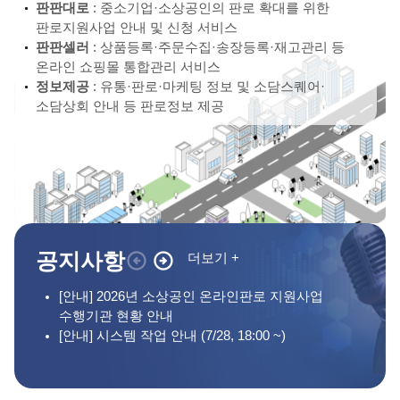
판판대로
: 중소기업·소상공인의 판로 확대를 위한
판로지원사업 안내 및 신청 서비스
판판셀러
: 상품등록·주문수집·송장등록·재고관리 등
온라인 쇼핑몰 통합관리 서비스
정보제공
: 유통·판로·마케팅 정보 및 소담스퀘어·
소담상회 안내 등 판로정보 제공
/
3
5
공지사항
더보기 +
[안내] 2026년 소상공인 온라인판로 지원사업
[
수행기관 현황 안내
허
[안내] 시스템 작업 안내 (7/28, 18:00 ~)
[
마