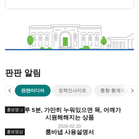
판판 알림
이
다
판판미디어
정책인사이트
통향·통계자료
전
음
하루 5분, 가만히 누워있으면 목, 어깨가
홍보영상
시원해해지는 상품
2026-02-20
룸바냅 사용설명서
홍보영상