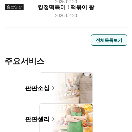
2026-02-20
킹정떡볶이 ! 떡볶이 왕
홍보영상
2026-02-20
전체목록보기
주요서비스
판판소싱
판판셀러